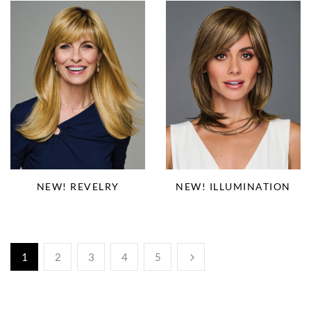
NEW! REVELRY
NEW! ILLUMINATION
1
2
3
4
5