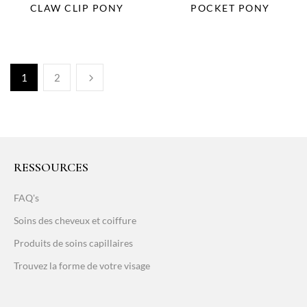
CLAW CLIP PONY
POCKET PONY
1
2
RESSOURCES
FAQ's
Soins des cheveux et coiffure
Produits de soins capillaires
Trouvez la forme de votre visage