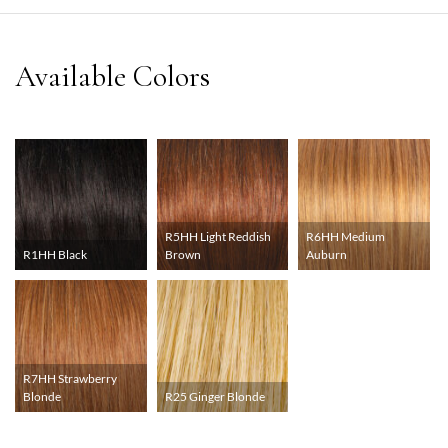
R5HH Light Reddish
R6HH Medium
R1HH Black
Brown
Auburn
R7HH Strawberry
Blonde
R25 Ginger Blonde