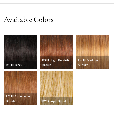
R5HH Light Reddish
R6HH Medium
R1HH Black
Brown
Auburn
R7HH Strawberry
Blonde
R25 Ginger Blonde