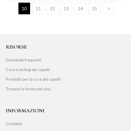
10
11
12
13
14
15
RISORSE
Domande frequenti
Cura e styling dei capelli
Prodotti per la cura dei capelli
Trovare la forma del viso
INFORMAZIONI
Contatto