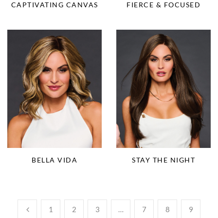
CAPTIVATING CANVAS
FIERCE & FOCUSED
BELLA VIDA
STAY THE NIGHT
1
2
3
…
7
8
9