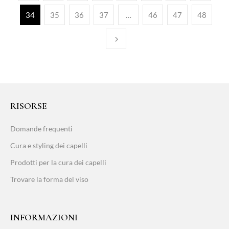
34
35
36
37
…
46
47
48
RISORSE
Domande frequenti
Cura e styling dei capelli
Prodotti per la cura dei capelli
Trovare la forma del viso
INFORMAZIONI