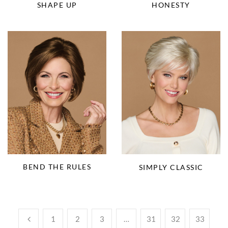
SHAPE UP
HONESTY
BEND THE RULES
SIMPLY CLASSIC
1
2
3
…
31
32
33