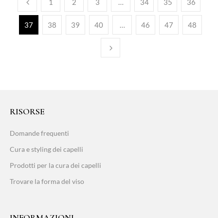
1
2
3
…
34
35
36
37
38
39
40
…
46
47
48
RISORSE
Domande frequenti
Cura e styling dei capelli
Prodotti per la cura dei capelli
Trovare la forma del viso
INFORMAZIONI