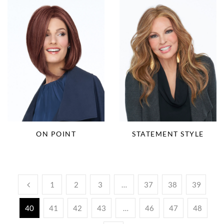
ON POINT
STATEMENT STYLE
1
2
3
…
37
38
39
40
41
42
43
…
46
47
48