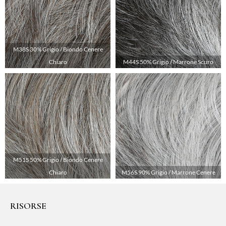
M38S 30% Grigio / Biondo Cenere
Chiaro
M44S 50% Grigio / Marrone Scuro
M51S 50% Grigio / Biondo Cenere
Chiaro
M56S 90% Grigio / Marrone Cenere
RISORSE