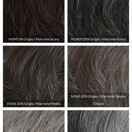
M39S 5% Grigio / Marrone Scuro
M280S 20% Grigio / Marrone Scuro
M36S 20% Grigio / Marrone Cenere
M34S 10% Grigio / Marrone Medio
Chiaro