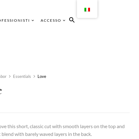
FESSIONISTI
ACCESSO
bor
Essentials
Love
e
love this short, classic cut with smooth layers on the top and
t blend with barely waved layers in the back.