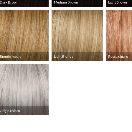
Dark Brown
Medium Brown
Light Brown
Biondo medio
Light Blonde
Rosso chiaro
Grigio chiaro