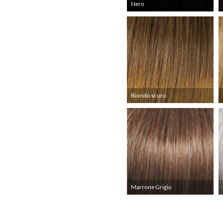
Nero
Biondo scuro
Marrone Grigio