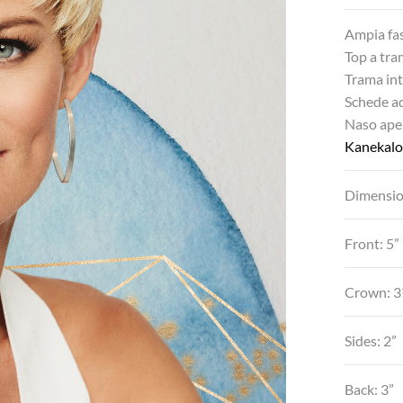
Ampia fas
Top a tra
Trama in
Schede a
Naso aper
Kanekalo
Dimensio
Front: 5”
Crown: 3
Sides: 2”
Back: 3”