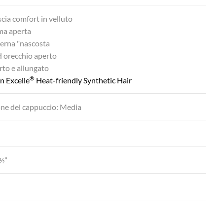
cia comfort in velluto
ma aperta
terna "nascosta
d orecchio aperto
to e allungato
®
n Excelle
Heat-friendly Synthetic Hair
ne del cappuccio: Media
½”