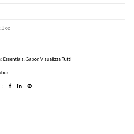
.1 oz
e:
Essentials
,
Gabor
,
Visualizza Tutti
LOVE IN LIGHT BLONDE
abor
 :