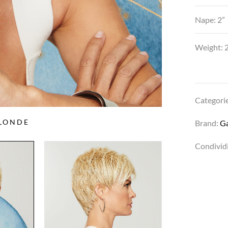
Nape: 2”
Weight: 2
Categori
BLONDE
Brand:
G
Condividi