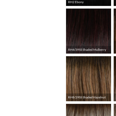
RH2 Ebony
RH4/39SS Shaded Mulberry
RH8/29SS Shaded Hazelnut