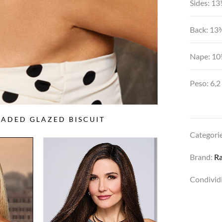
Sides: 13
Back: 13
Nape: 10
Peso: 6,2
HADED GLAZED BISCUIT
Categori
Brand:
R
Condividi