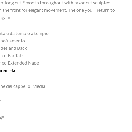
h, long cut. Smooth throughout with razor cut sculpted
in the front for elegant movement. The one you’ll return to
again.
ntale da tempio a tempio
onofilamento
ides and Back
ned Ear Tabs
ined Extended Nape
man Hair
ne del cappello: Media
″
4″