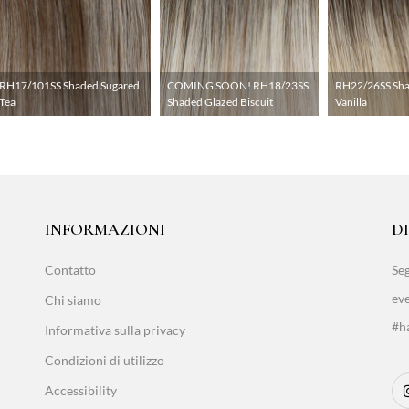
RH17/101SS Shaded Sugared
COMING SOON! RH18/23SS
RH22/26SS Sha
Tea
Shaded Glazed Biscuit
Vanilla
INFORMAZIONI
D
Contatto
Seg
eve
Chi siamo
#ha
Informativa sulla privacy
Condizioni di utilizzo
Accessibility