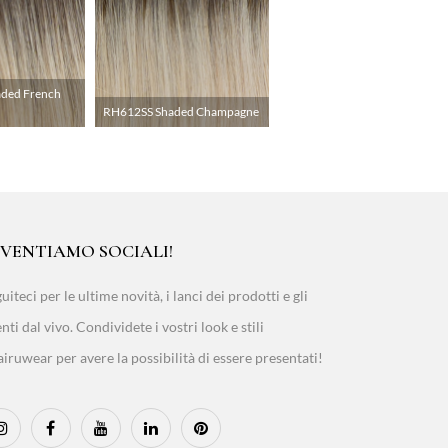
ded French
RH612SS Shaded Champagne
IVENTIAMO SOCIALI!
uiteci per le ultime novità, i lanci dei prodotti e gli
nti dal vivo. Condividete i vostri look e stili
iruwear per avere la possibilità di essere presentati!