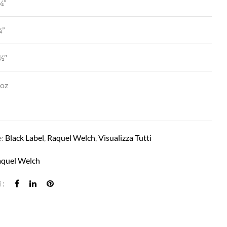
¼”
¾”
½″
 oz
ROME ROMANCE IN RH4/10SS SHADED J
e:
Black Label
,
Raquel Welch
,
Visualizza Tutti
aquel Welch
 :