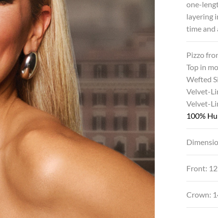
one-lengt
layering 
time and 
Pizzo fro
Top in m
Wefted S
Velvet-Li
Velvet-L
100% Hu
Dimensio
Front: 12
Crown: 1