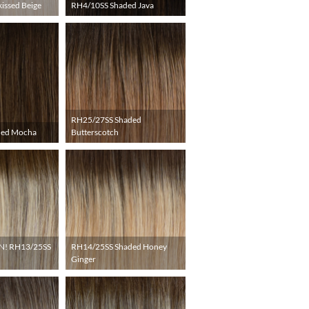
issed Beige
RH4/10SS Shaded Java
RH25/27SS Shaded
ded Mocha
Butterscotch
! RH13/25SS
RH14/25SS Shaded Honey
Ginger