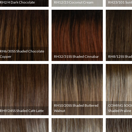
RH2/4 Dark Chocolate
RH12/23 Coconut Cream
RH23/101 Sunk
RH6/30SS Shaded Chocolate
Copper
RH32/31SS Shaded Cinnabar
RH8/12SS Sha
RH10/20SS Shaded Buttered
COMING SOON
RH9/24SS Shaded Café Latte
Walnut
Shaded Praline