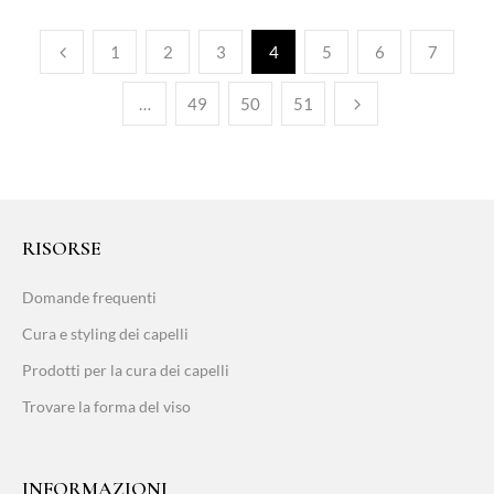
1
2
3
4
5
6
7
…
49
50
51
RISORSE
Domande frequenti
Cura e styling dei capelli
Prodotti per la cura dei capelli
Trovare la forma del viso
INFORMAZIONI