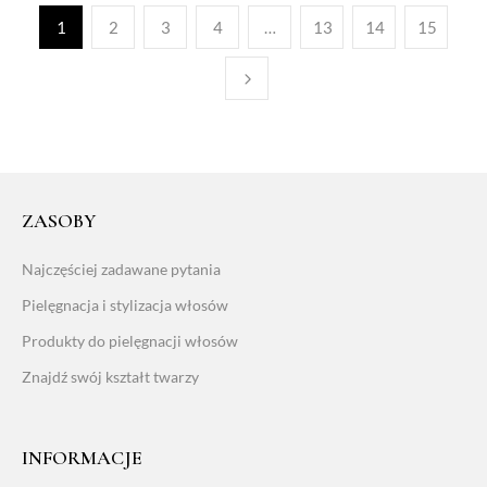
1
2
3
4
…
13
14
15
ZASOBY
Najczęściej zadawane pytania
Pielęgnacja i stylizacja włosów
Produkty do pielęgnacji włosów
Znajdź swój kształt twarzy
INFORMACJE