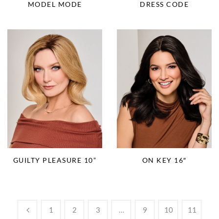
MODEL MODE
DRESS CODE
GUILTY PLEASURE 10”
ON KEY 16″
1
2
3
…
9
10
11