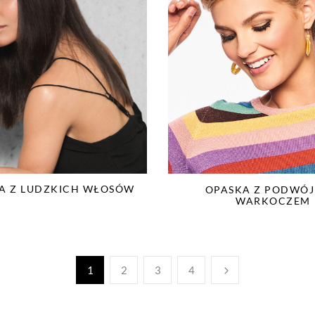
A Z LUDZKICH WŁOSÓW
OPASKA Z PODWÓ
WARKOCZEM
1
2
3
4