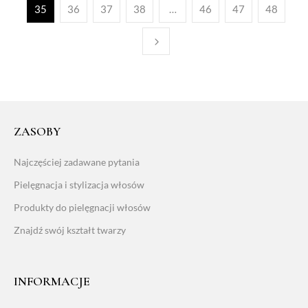
35
36
37
38
…
46
47
48
ZASOBY
Najczęściej zadawane pytania
Pielęgnacja i stylizacja włosów
Produkty do pielęgnacji włosów
Znajdź swój kształt twarzy
INFORMACJE