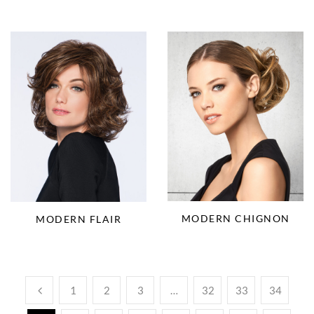
MODERN CHIGNON
MODERN FLAIR
1
2
3
…
32
33
34