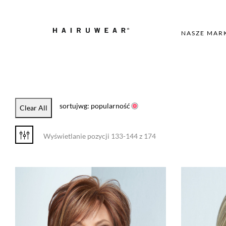
NASZE MAR
sortujwg: popularność
Clear All
Wyświetlanie pozycji 133-144 z 174