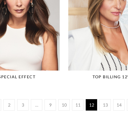
SPECIAL EFFECT
TOP BILLING 12
2
3
…
9
10
11
12
13
14