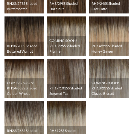
RH25/27SS Shaded
RH8/29SS Shaded
RH9/24SS Shaded
Butterscotch
Hazelnut
Café Latte
COMING SOON!
RH10/20SS Shaded
RH14/25SS Shaded
RH13/25SS Shaded
Buttered Walnut
Honey Ginger
Praline
COMING SOON!
COMING SOON!
RH17/101SS Shaded
RH14/88SS Shaded
RH18/23SS Shaded
Sugared Tea
Golden Wheat
Glazed Biscuit
RH22/26SS Shaded
RH612SS Shaded