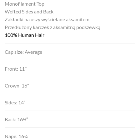
Monofilament Top
Wefted Sides and Back
Zakładki na uszy wyściełane aksamitem
Przedłużony karczek z aksamitną podszewką
100% Human Hair
Cap size: Average
Front: 11″
Crown: 16″
Sides: 14”
Back: 16½”
Nape: 16¼″