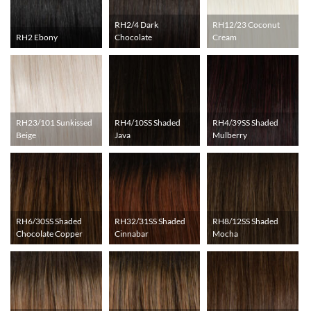
RH2/4 Dark
RH12/23 Coconut
RH2 Ebony
Chocolate
Cream
RH23/101 Sunkissed
RH4/10SS Shaded
RH4/39SS Shaded
Beige
Java
Mulberry
RH6/30SS Shaded
RH32/31SS Shaded
RH8/12SS Shaded
Chocolate Copper
Cinnabar
Mocha