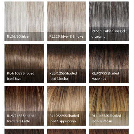
RL511 Cukier i węgiel
RL56/60 Silver
RL119 Silver & Smoke
drzewny
RL4/10SS Shaded
RL8/12SS Shaded
RL8/29SS Shaded
Iced Java
Iced Mocha
Hazelnut
RL9/24SS Shaded
RL10/22SS Shaded
RL11/25SS Shaded
Iced Cafe Latte
Iced Cappuccino
Honey Pecan