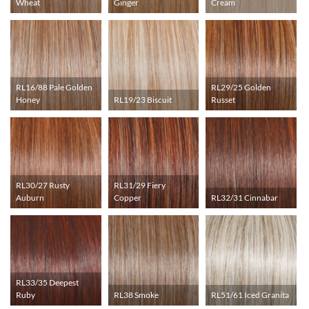
Wheat
Ginger
Cream
RL16/88 Pale Golden
RL29/25 Golden
Honey
RL19/23 Biscuit
Russet
RL30/27 Rusty
RL31/29 Fiery
Auburn
Copper
RL32/31 Cinnabar
RL33/35 Deepest
Ruby
RL38 Smoke
RL51/61 Iced Granita