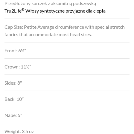
Przedłużony karczek z aksamitną podszewką
®
Tru2Life
Włosy syntetyczne przyjazne dla ciepła
Cap Size: Petite Average circumference with special stretch
fabrics that accommodate most head sizes.
Front: 6½”
Crown: 11½”
Sides: 8″
Back: 10″
Nape: 5″
Weight: 3.5 oz