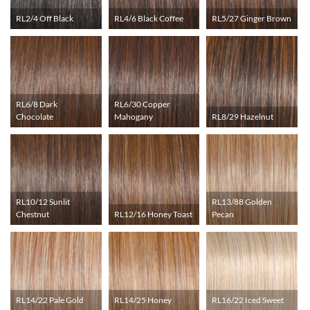
RL2/4 Off Black
RL4/6 Black Coffee
RL5/27 Ginger Brown
RL6/8 Dark
RL6/30 Copper
Chocolate
Mahogany
RL8/29 Hazelnut
RL10/12 Sunlit
RL13/88 Golden
Chestnut
RL12/16 Honey Toast
Pecan
RL14/22 Pale Gold
RL14/25 Honey
RL16/22 Iced Sweet