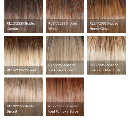
RL12/22SS Shaded
RL14/22SS Shaded
RL14/25SS Shaded
Cappuccino
Wheat
Honey Ginger
R16/22SS Shaded
RL17/23SS Shaded
RL16/21SS SS Sand
Iced Sweet Cream
Iced Latte Macchiato
RL19/23SS Shaded
RL29/33SS Shaded
Biscuit
Iced Pumpkin Spice