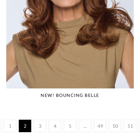
NEW! BOUNCING BELLE
1
2
3
4
5
…
49
50
51