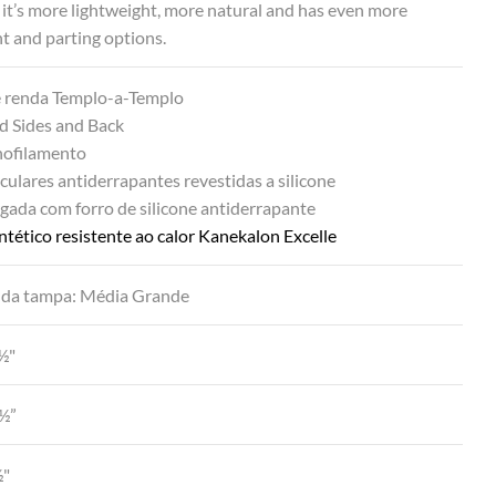
 it’s more lightweight, more natural and has even more
 and parting options.
e renda Templo-a-Templo
d Sides and Back
ofilamento
culares antiderrapantes revestidas a silicone
gada com forro de silicone antiderrapante
ntético resistente ao calor Kanekalon Excelle
da tampa: Média Grande
6½"
½”
½"