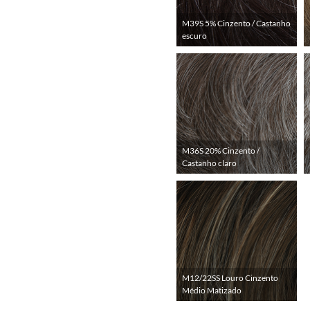
M39S 5% Cinzento / Castanho
escuro
M36S 20% Cinzento /
Castanho claro
M12/22SS Louro Cinzento
Médio Matizado