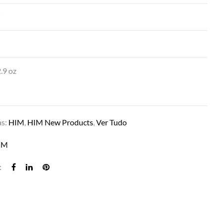
”
DARING ELITE IN M7S ASH BROWN
.9 oz
as:
HIM
,
HIM New Products
,
Ver Tudo
IM
: