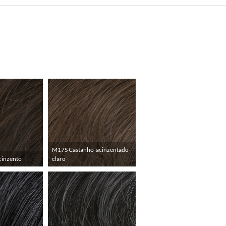
M17S Castanho-acinzentado-
cinzento
claro