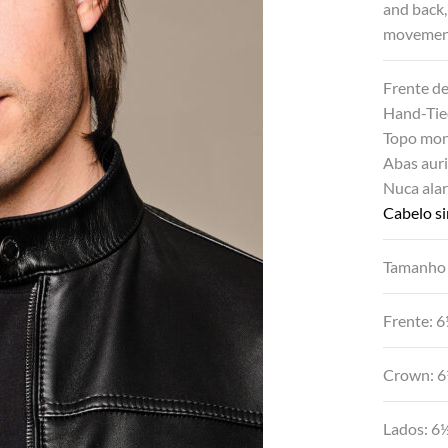
and back,
movement
Frente d
Hand-Tie
Topo mon
Abas auri
Nuca alar
Cabelo si
Tamanho 
Frente: 
Crown: 6
Lados: 6