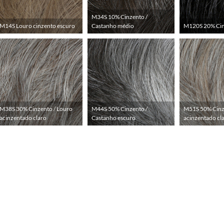
M34S 10% Cinzento /
M14S Louro cinzento escuro
Castanho médio
M120S 20% Cinz
M38S 30% Cinzento / Louro
M44S 50% Cinzento /
M51S 50% Cinz
acinzentado claro
Castanho escuro
acinzentado cl