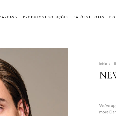
 MARCAS
PRODUTOS E SOLUÇÕES
SALÕES E LOJAS
PR
Início
H
NEW
We’ve upg
more Dari