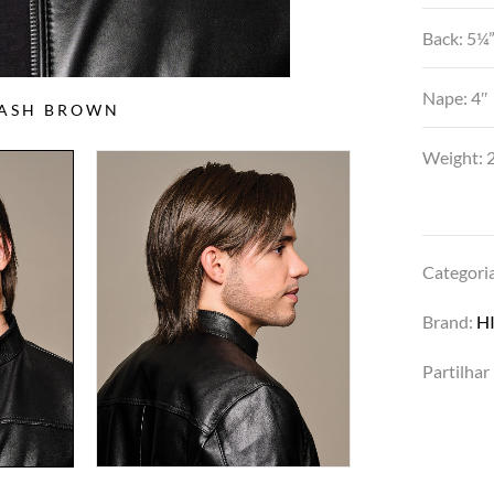
Back: 5¼
Nape: 4″
 ASH BROWN
Weight: 2
Categori
Brand:
H
Partilhar 