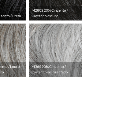
M280S 20% Cinzento /
ento / Preto
Castanho escuro
ento / Louro
M56S 90% Cinzento /
aro
Castanho-acinzentado