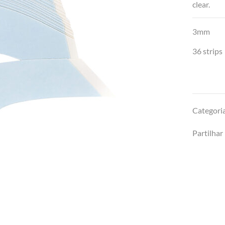
clear.
3mm
36 strips
Categori
Partilhar 