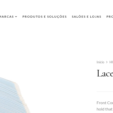
 MARCAS
PRODUTOS E SOLUÇÕES
SALÕES E LOJAS
PR
Início
H
Lac
Front Con
hold that 