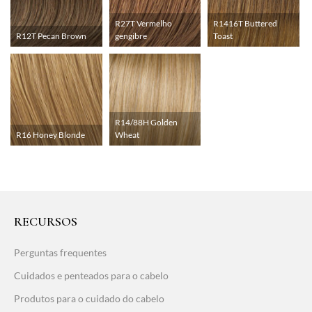
R27T Vermelho
R1416T Buttered
R12T Pecan Brown
gengibre
Toast
R14/88H Golden
R16 Honey Blonde
Wheat
RECURSOS
Perguntas frequentes
Cuidados e penteados para o cabelo
Produtos para o cuidado do cabelo