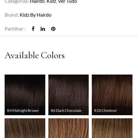
Categorias:
Hairdo
,
Kidz
,
Ver Tudo
Brand:
Kidz By Hairdo
Partilhar :
R4 Midnight Brown
R6 Dark Chocolate
R10 Chestnut