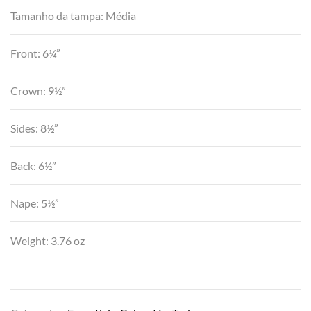
Tamanho da tampa: Média
Front: 6¼”
Crown: 9½”
Sides: 8½”
Back: 6½”
Nape: 5½”
Weight: 3.76 oz