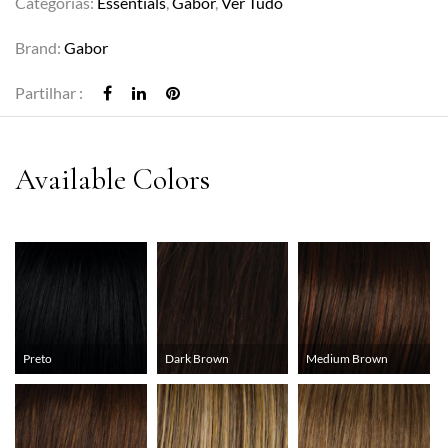
Categorias:
Essentials
,
Gabor
,
Ver Tudo
Brand:
Gabor
Partilhar :
Preto
Dark Brown
Medium Brown