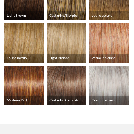
Light Brown
Castanho/Blonde
Louro escuro
Louro médio
Light Blonde
Vermelho claro
Medium Red
Castanho Cinzento
Cinzento claro