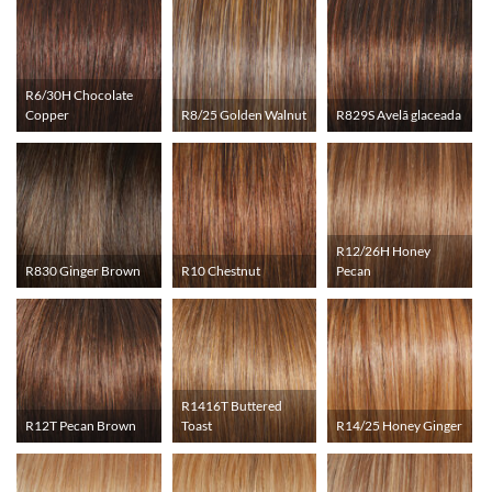
R6/30H Chocolate
Copper
R8/25 Golden Walnut
R829S Avelã glaceada
R12/26H Honey
R830 Ginger Brown
R10 Chestnut
Pecan
R1416T Buttered
R12T Pecan Brown
Toast
R14/25 Honey Ginger