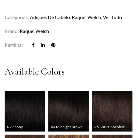
Categorias:
Adições De Cabelo
,
Raquel Welch
,
Ver Tudo
Brand:
Raquel Welch
Partilhar :
R2 Ebony
R4 Midnight Brown
R6 Dark Chocolate