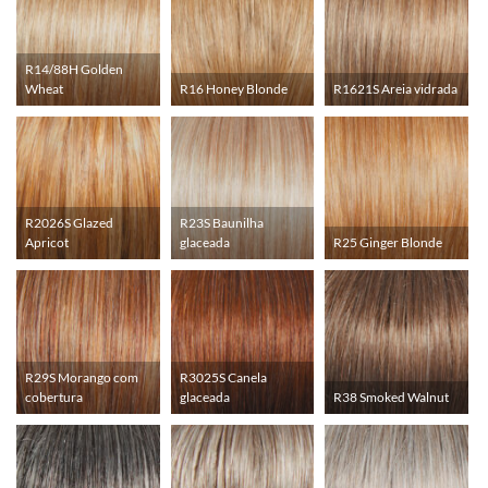
R14/88H Golden
Wheat
R16 Honey Blonde
R1621S Areia vidrada
R2026S Glazed
R23S Baunilha
Apricot
glaceada
R25 Ginger Blonde
R29S Morango com
R3025S Canela
cobertura
glaceada
R38 Smoked Walnut