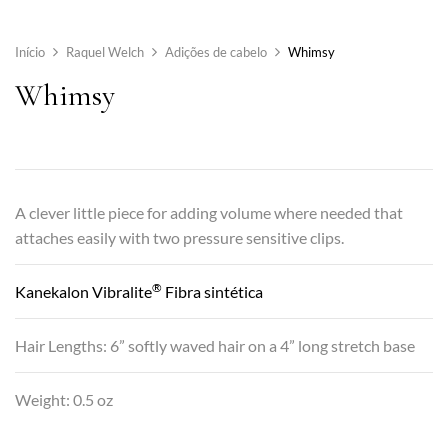
Início
Raquel Welch
Adições de cabelo
Whimsy
Whimsy
A clever little piece for adding volume where needed that
attaches easily with two pressure sensitive clips.
®
Kanekalon Vibralite
Fibra sintética
Hair Lengths: 6” softly waved hair on a 4” long stretch base
Weight: 0.5 oz