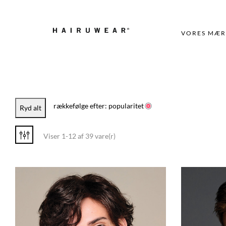
VORES MÆR
rækkefølge efter: popularitet
Ryd alt
Viser 1-12 af 39 vare(r)