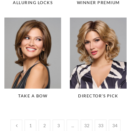
ALLURING LOCKS
WINNER PREMIUM
TAKE A BOW
DIRECTOR’S PICK
1
2
3
...
32
33
34