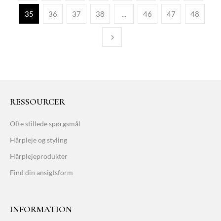
35
36
37
38
...
46
47
48
RESSOURCER
Ofte stillede spørgsmål
Hårpleje og styling
Hårplejeprodukter
Find din ansigtsform
INFORMATION