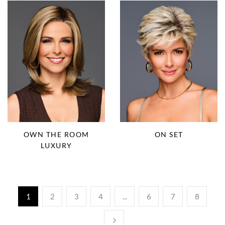
OWN THE ROOM
ON SET
LUXURY
1
2
3
4
...
6
7
8