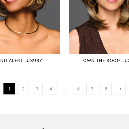
END ALERT LUXURY
OWN THE ROOM LU
1
2
3
4
...
6
7
8