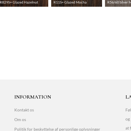
R829S+ Glazed Hazelnut
R11S+ Glazed Mocha
R56/60 Silver M
INFORMATION
LA
Kontakt os
Føl
og 
Om os
at 
Politik for beskyttelse af personlige oplysninger