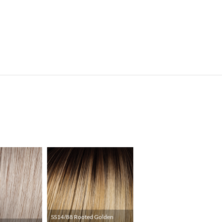
SS14/88 Rooted Golden