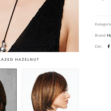
Kategori
Brand:
H
Del :
GLAZED HAZELNUT