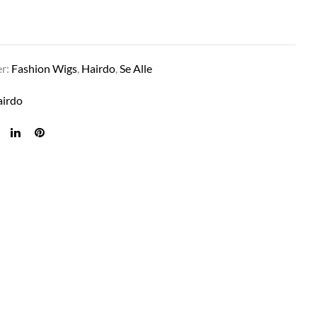
er:
Fashion Wigs
,
Hairdo
,
Se Alle
airdo
LAYERED LOVE IN R829S+ GLAZED HAZEL