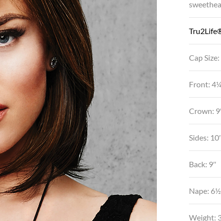
sweethear
Tru2Life®
Cap Size:
Front: 4
Crown: 9
Sides: 10
Back: 9″
Nape: 6½
Weight: 3