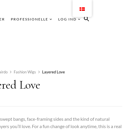
ER
PROFESSIONELLE
LOG IND
airdo
Fashion Wigs
Layered Love
ered Love
-swept bangs, face-framing sides and the kind of natural
yers you’ll love. For a fun change of look anytime, this is a real