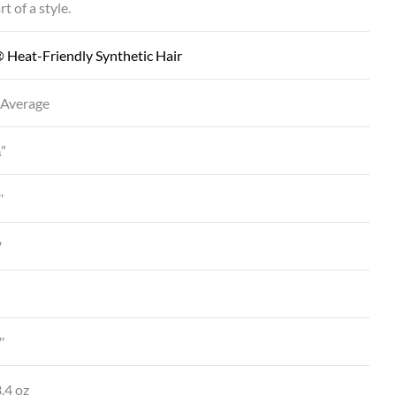
t of a style.
 Heat-Friendly Synthetic Hair
 Average
¼”
″
″
″
.4 oz