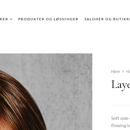
KER
PRODUKTER OG LØSNINGER
SALONER OG BUTIKK
Hjem
H
Lay
Soft side
flowing la