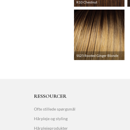
R10 Chestnut
SS25 Rooted Ginger Blonde
RESSOURCER
Ofte stillede spørgsmål
Hårpleje og styling
Hårplejeprodukter