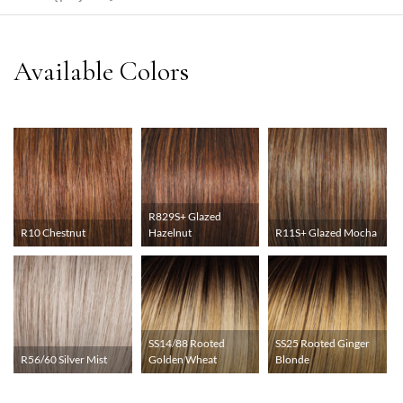
R829S+ Glazed
R10 Chestnut
Hazelnut
R11S+ Glazed Mocha
SS14/88 Rooted
SS25 Rooted Ginger
R56/60 Silver Mist
Golden Wheat
Blonde