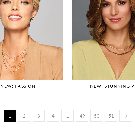
NEW! PASSION
NEW! STUNNING V
1
2
3
4
...
49
50
51