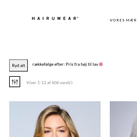
VORES MÆR
rækkefølge efter: Pris fra høj til lav
Ryd alt
Viser 1-12 af 606 vare(r)