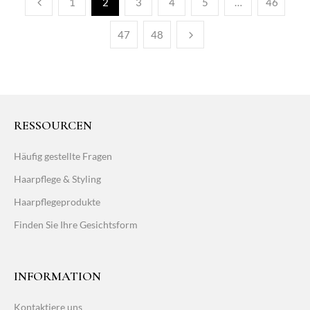
1
2
3
4
5
…
46
47
48
RESSOURCEN
Häufig gestellte Fragen
Haarpflege & Styling
Haarpflegeprodukte
Finden Sie Ihre Gesichtsform
INFORMATION
Kontaktiere uns