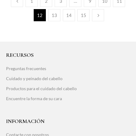
1
2
3
…
9
10
11
12
13
14
15
RECURSOS
Preguntas frecuentes
Cuidado y peinado del cabello
Productos para el cuidado del cabello
Encuentre la forma de su cara
INFORMACIÓN
Contacte con nosotros