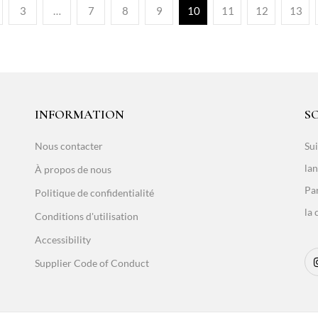
3
…
7
8
9
10
11
12
13
INFORMATION
S
Nous contacter
Sui
lan
À propos de nous
Par
Politique de confidentialité
la 
Conditions d'utilisation
Accessibility
Supplier Code of Conduct