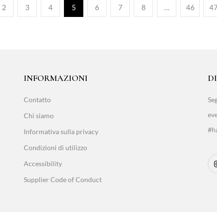
2
3
4
5
6
7
8
…
46
4
INFORMAZIONI
D
Contatto
Seg
eve
Chi siamo
#ha
Informativa sulla privacy
Condizioni di utilizzo
Accessibility
Supplier Code of Conduct