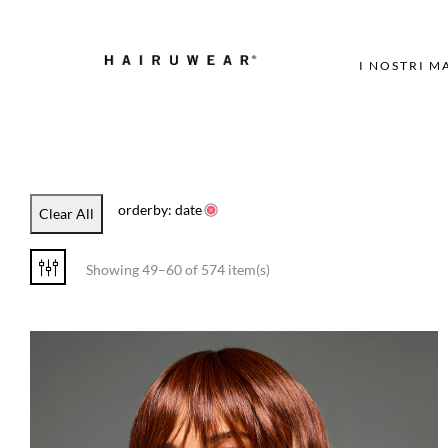
I NOSTRI M
orderby: date
Clear All
Showing 49–60 of 574 item(s)