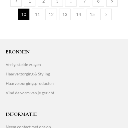
1
2
3
...
7
8
9
10
11
12
13
14
15
BRONNEN
Veelgestelde vragen
Haarverzorging & Styling
Haarverzorgingsproducten
Vind de vorm van je gezicht
INFORMATIE
Neem contact met ons op