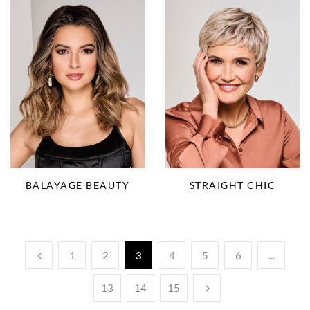
BALAYAGE BEAUTY
STRAIGHT CHIC
1
2
3
4
5
6
...
13
14
15