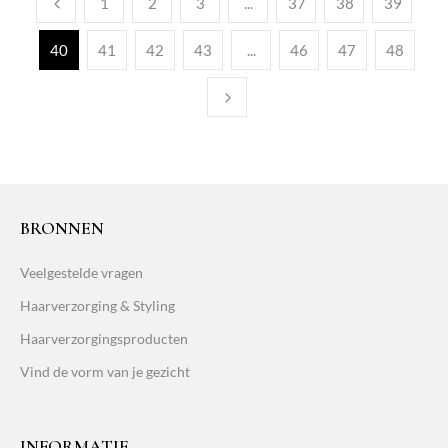
1
2
3
...
37
38
39
40
41
42
43
...
46
47
48
BRONNEN
Veelgestelde vragen
Haarverzorging & Styling
Haarverzorgingsproducten
Vind de vorm van je gezicht
INFORMATIE