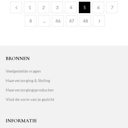
1
2
3
4
5
6
7
8
...
46
47
48
BRONNEN
Veelgestelde vragen
Haarverzorging & Styling
Haarverzorgingsproducten
Vind de vorm van je gezicht
INFORMATIE