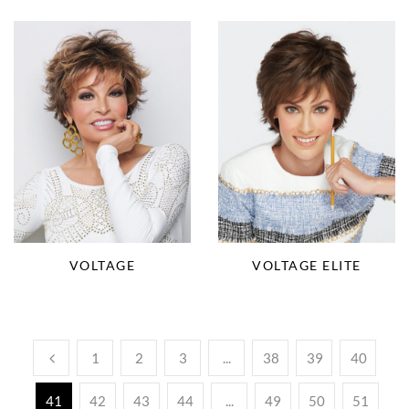
VOLTAGE
VOLTAGE ELITE
1
2
3
...
38
39
40
41
42
43
44
...
49
50
51