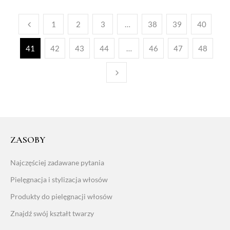
1
2
3
…
38
39
40
41
42
43
44
…
46
47
48
ZASOBY
Najczęściej zadawane pytania
Pielęgnacja i stylizacja włosów
Produkty do pielęgnacji włosów
Znajdź swój kształt twarzy