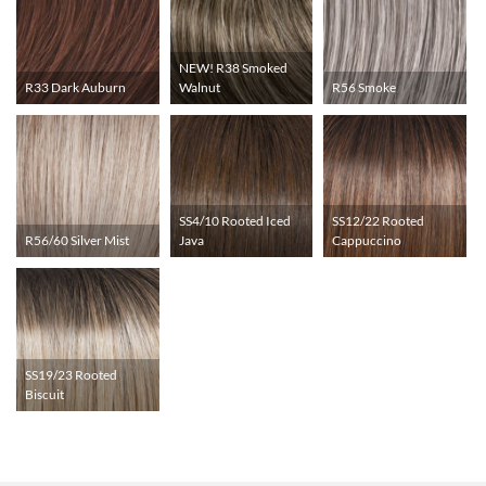
NEW! R38 Smoked
R33 Dark Auburn
Walnut
R56 Smoke
SS4/10 Rooted Iced
SS12/22 Rooted
R56/60 Silver Mist
Java
Cappuccino
SS19/23 Rooted
Biscuit