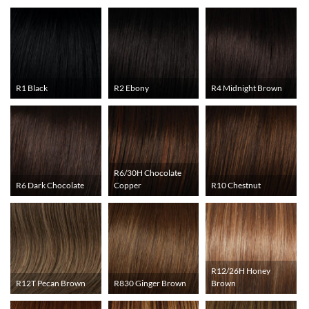
R1 Black
R2 Ebony
R4 Midnight Brown
R6/30H Chocolate
R6 Dark Chocolate
Copper
R10 Chestnut
R12/26H Honey
R12T Pecan Brown
R830 Ginger Brown
Brown