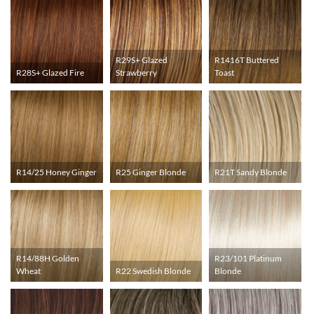
R29S+ Glazed
R1416T Buttered
R28S+ Glazed Fire
Strawberry
Toast
R14/25 Honey Ginger
R25 Ginger Blonde
R21T Sandy Blonde
R14/88H Golden
R23/101 Platinum
Wheat
R22 Swedish Blonde
Blonde