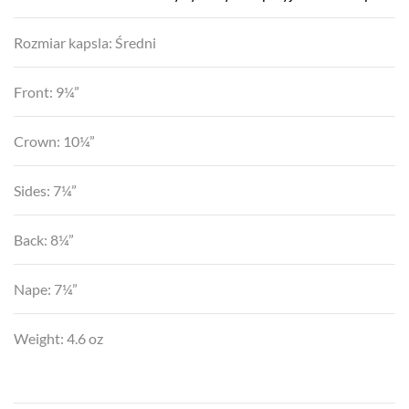
Rozmiar kapsla: Średni
Front: 9¼”
Crown: 10¼”
Sides: 7¼”
Back: 8¼”
Nape: 7¼”
Weight: 4.6 oz