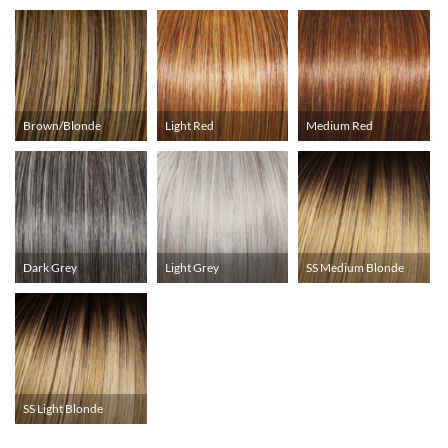
Brown/Blonde
Light Red
Medium Red
Dark Grey
Light Grey
SS Medium Blonde
SS Light Blonde