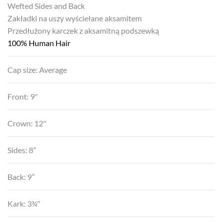
Wefted Sides and Back
Zakładki na uszy wyściełane aksamitem
Przedłużony karczek z aksamitną podszewką
100% Human Hair
Cap size: Average
Front: 9″
Crown: 12″
Sides: 8”
Back: 9”
Kark: 3¾″