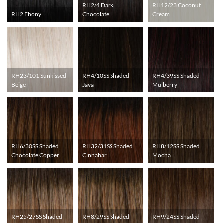
RH2/4 Dark
RH12/23 Coconut
RH2 Ebony
Chocolate
Cream
RH23/101 Sunkissed
RH4/10SS Shaded
RH4/39SS Shaded
Beige
Java
Mulberry
RH6/30SS Shaded
RH32/31SS Shaded
RH8/12SS Shaded
Chocolate Copper
Cinnabar
Mocha
RH25/27SS Shaded
RH8/29SS Shaded
RH9/24SS Shaded