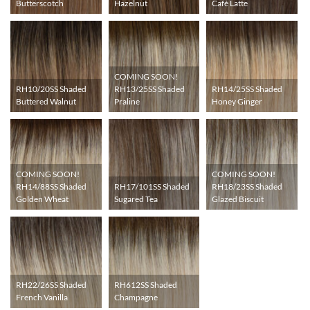
Butterscotch
Hazelnut
Café Latte
COMING SOON!
RH10/20SS Shaded
RH14/25SS Shaded
RH13/25SS Shaded
Buttered Walnut
Honey Ginger
Praline
COMING SOON!
COMING SOON!
RH17/101SS Shaded
RH14/88SS Shaded
RH18/23SS Shaded
Sugared Tea
Golden Wheat
Glazed Biscuit
RH22/26SS Shaded
RH612SS Shaded
French Vanilla
Champagne