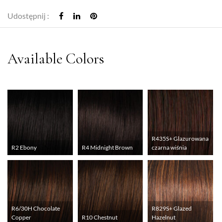
Udostępnij :
R435S+ Glazurowana
R2 Ebony
R4 Midnight Brown
czarna wiśnia
R6/30H Chocolate
R829S+ Glazed
Copper
R10 Chestnut
Hazelnut