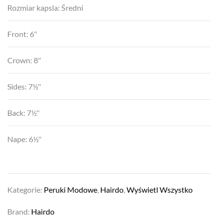
Rozmiar kapsla: Średni
Front: 6″
Crown: 8″
Sides: 7½″
Back: 7½″
Nape: 6½″
Kategorie:
Peruki Modowe
,
Hairdo
,
Wyświetl Wszystko
Brand:
Hairdo