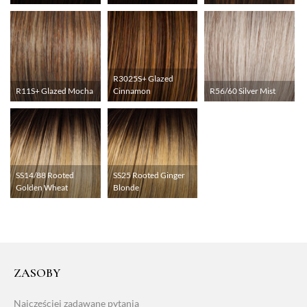
R3025S+ Glazed
R11S+ Glazed Mocha
Cinnamon
R56/60 Silver Mist
SS14/88 Rooted
SS25 Rooted Ginger
Golden Wheat
Blonde
ZASOBY
Najczęściej zadawane pytania