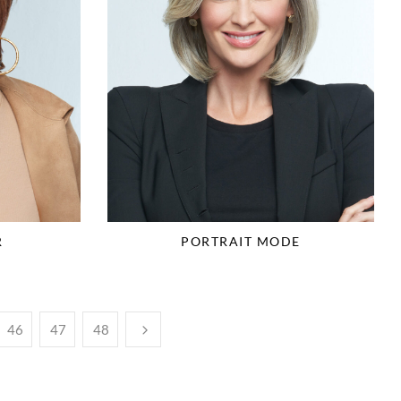
R
PORTRAIT MODE
46
47
48