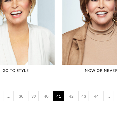
GO TO STYLE
NOW OR NEVE
...
38
39
40
41
42
43
44
...