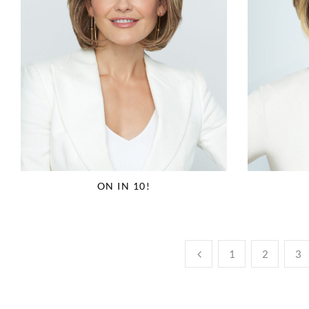
ON IN 10!
1
2
3