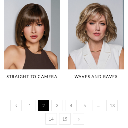
STRAIGHT TO CAMERA
WAVES AND RAVES
1
2
3
4
5
...
13
14
15