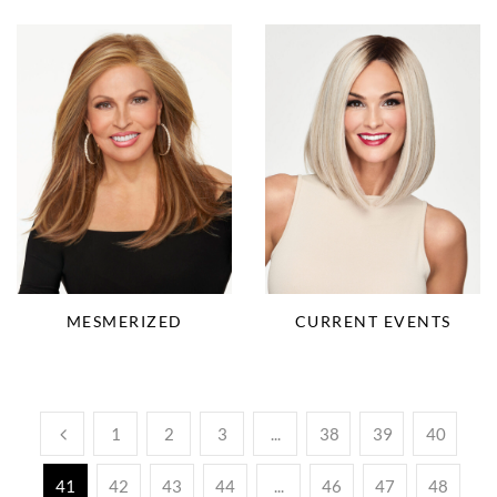
MESMERIZED
CURRENT EVENTS
1
2
3
...
38
39
40
41
42
43
44
...
46
47
48