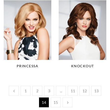
KNOCKOUT
PRINCESSA
1
2
3
...
11
12
13
14
15